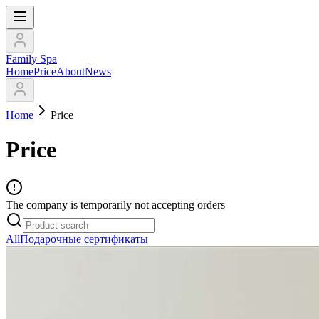
Family Spa
Home
Price
About
News
Home
Price
Price
The company is temporarily not accepting orders
All
Подарочные сертификаты