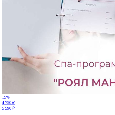
15
%
4 750
₽
5 590
₽