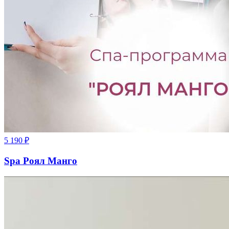
5 190
₽
Spa Роял Манго