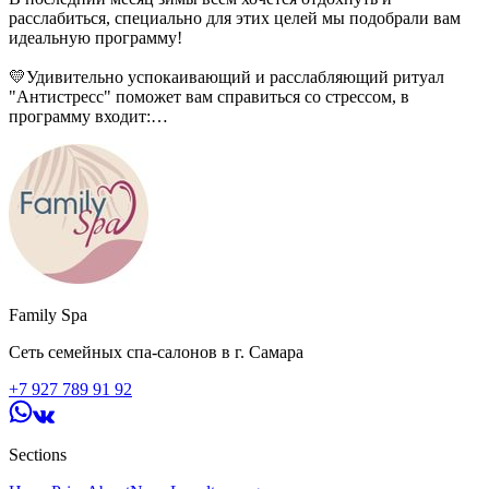
расслабиться, специально для этих целей мы подобрали вам
идеальную программу!
💛Удивительно успокаивающий и расслабляющий ритуал
"Антистресс" поможет вам справиться со стрессом, в
программу входит:
🔸Распаривание в кедровой бочке
- для глубокого детокса
🔸Массаж стоп с обертыванием горячими полотенцами
-для снятия стресса
🔹Общий классический массаж
-для расслабления и снятия зажимов
Family Spa
🔹Скрабирование сахарным скрабом с экстрактом зелёного
чая
Сеть семейных спа-салонов в г. Самара
- для избавления от лишнего и гладкости кожи
+7 927 789 91 92
🔸Фитоводорослевое Обёртывание
-для дренажа и тонуса
Sections
🔸Ароматное чаепитие с лёгким десертом